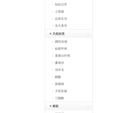
轻松日常
小黑裙
品质生活
东方美学
天然材质
瞬间凉感
粘胶纤维
莱赛尔纤维
桑蚕丝
绵羊毛
醋酸
新疆棉
天然亚麻
三醋酸
裤装