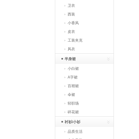
卫衣
西装
小香风
皮衣
工装夹克
风衣
半身裙
小白裙
A字裙
百褶裙
伞裙
轻职场
碎花裙
衬衫/小衫
品质生活