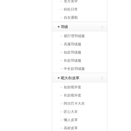
东方美学
轻松日常
自在通勤
羽绒
易打理羽绒服
高蓬羽绒服
短款羽绒服
长款羽绒服
中长款羽绒服
呢大衣/皮草
短款呢外套
长款呢外套
阿尔巴卡大衣
匠心大衣
懒人皮草
高材皮草