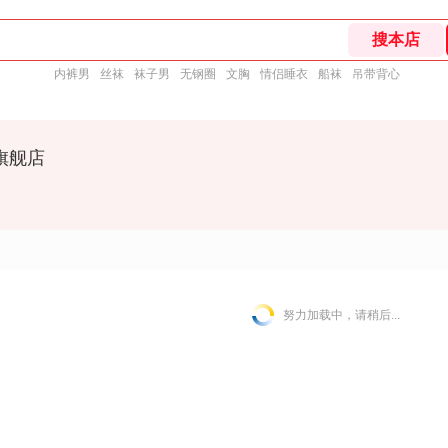
内裤男
丝袜
袜子男
无钢圈
文胸
情侣睡衣
船袜
吊带背心
旗舰店
努力加载中，请稍后...