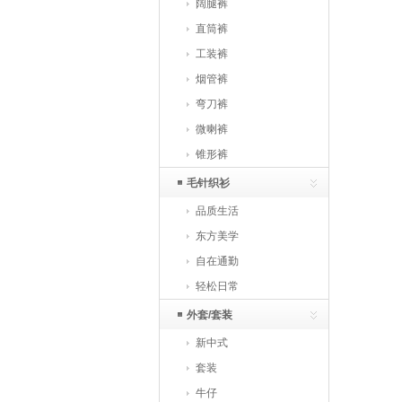
阔腿裤
直筒裤
工装裤
烟管裤
弯刀裤
微喇裤
锥形裤
毛针织衫
品质生活
东方美学
自在通勤
轻松日常
外套/套装
新中式
套装
牛仔