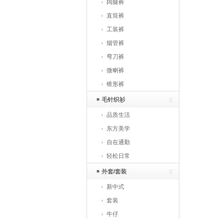
阔腿裤
直筒裤
工装裤
烟管裤
弯刀裤
微喇裤
锥形裤
毛针织衫
品质生活
东方美学
自在通勤
轻松日常
外套/套装
新中式
套装
牛仔