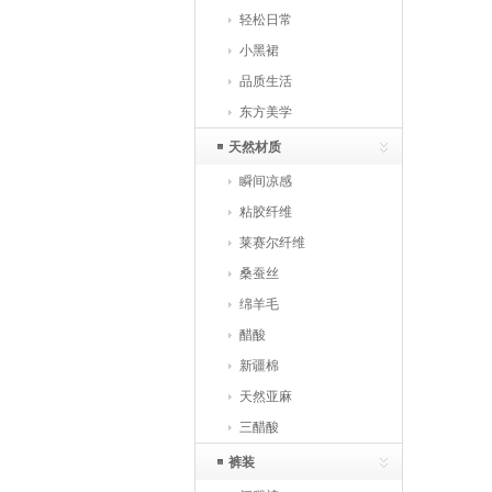
轻松日常
小黑裙
品质生活
东方美学
天然材质
瞬间凉感
粘胶纤维
莱赛尔纤维
桑蚕丝
绵羊毛
醋酸
新疆棉
天然亚麻
三醋酸
裤装