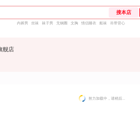
内裤男
丝袜
袜子男
无钢圈
文胸
情侣睡衣
船袜
吊带背心
旗舰店
努力加载中，请稍后...