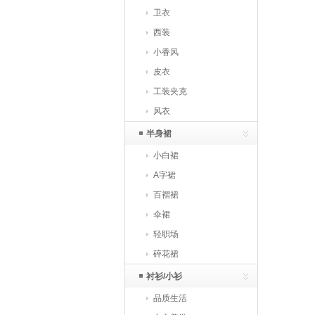
卫衣
西装
小香风
皮衣
工装夹克
风衣
半身裙
小白裙
A字裙
百褶裙
伞裙
轻职场
碎花裙
衬衫/小衫
品质生活