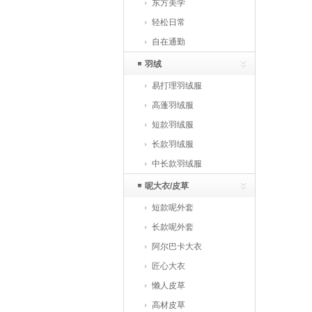
东方美学
轻松日常
自在通勤
羽绒
易打理羽绒服
高蓬羽绒服
短款羽绒服
长款羽绒服
中长款羽绒服
呢大衣/皮草
短款呢外套
长款呢外套
阿尔巴卡大衣
匠心大衣
懒人皮草
高材皮草