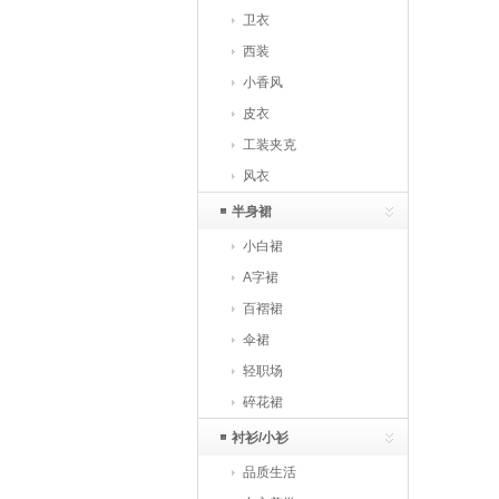
卫衣
西装
小香风
皮衣
工装夹克
风衣
半身裙
小白裙
A字裙
百褶裙
伞裙
轻职场
碎花裙
衬衫/小衫
品质生活