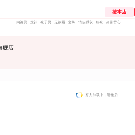
内裤男
丝袜
袜子男
无钢圈
文胸
情侣睡衣
船袜
吊带背心
旗舰店
努力加载中，请稍后...