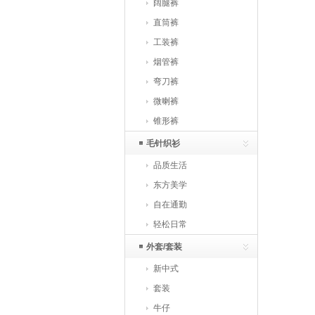
阔腿裤
直筒裤
工装裤
烟管裤
弯刀裤
微喇裤
锥形裤
毛针织衫
品质生活
东方美学
自在通勤
轻松日常
外套/套装
新中式
套装
牛仔