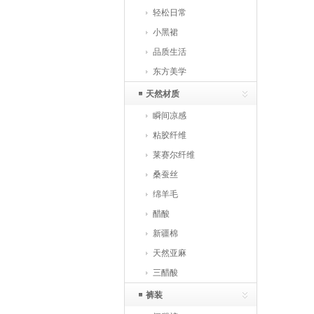
轻松日常
小黑裙
品质生活
东方美学
天然材质
瞬间凉感
粘胶纤维
莱赛尔纤维
桑蚕丝
绵羊毛
醋酸
新疆棉
天然亚麻
三醋酸
裤装