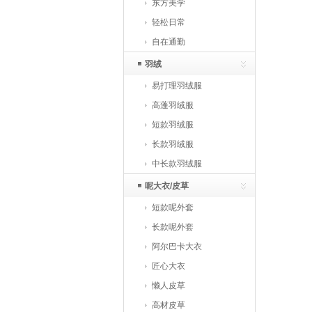
东方美学
轻松日常
自在通勤
羽绒
易打理羽绒服
高蓬羽绒服
短款羽绒服
长款羽绒服
中长款羽绒服
呢大衣/皮草
短款呢外套
长款呢外套
阿尔巴卡大衣
匠心大衣
懒人皮草
高材皮草